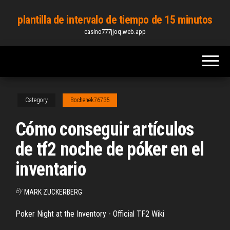
Skip
plantilla de intervalo de tiempo de 15 minutos
to
casino777jjoq.web.app
the
content
Category
Bochenek76735
Cómo conseguir artículos
de tf2 noche de póker en el
inventario
By
MARK ZUCKERBERG
Poker Night at the Inventory - Official TF2 Wiki