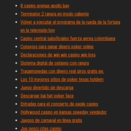
8 casino avenue apollo bay
Terminator 2 ranura en modo caliente
Volver a ejecutar el programa de la rueda de la fortuna
en la televisión hoy
Casino central suboficiales fuerza aerea colombiana
Consejos para ganar dinero poker online
Declaraciones de win win casino win loss
Sistema digital de oxígeno con ranura
Tragamonedas con dinero real giros gratis ee.
Los 10 mejores sitios de poker texas holdem
Juego divertido sin descarga
Descargar bai hat poker face
Entradas para el concierto de eagle casino
Hollywood casino en kansas speeday vendedor
Juegos de carnaval en línea gratis
Joe pesci citas casino