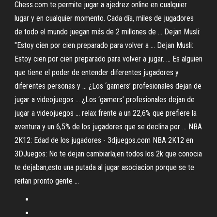
Chess.com te permite jugar a ajedrez online en cualquier
lugar y en cualquier momento. Cada día, miles de jugadores
de todo el mundo juegan más de 2 millones de ... Dejan Musli:
"Estoy cien por cien preparado para volver a ... Dejan Musli:
Estoy cien por cien preparado para volver a jugar. ... Es alguien
que tiene el poder de entender diferentes jugadores y
diferentes personas y ... ¿Los ‘gamers’ profesionales dejan de
jugar a videojuegos ... ¿Los ‘gamers’ profesionales dejan de
jugar a videojuegos ... relax frente a un 22,6% que prefiere la
aventura y un 6,5% de los jugadores que se declina por ... NBA
2K12: Edad de los jugadores - 3djuegos.com NBA 2K12 en
3DJuegos: No te dejan cambiarla,en todos los 2k que conocia
te dejaban,esto una putada al jugar asociacion porque se te
reitan pronto gente ...