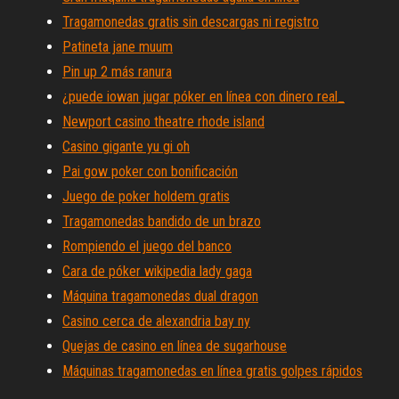
Tragamonedas gratis sin descargas ni registro
Patineta jane muum
Pin up 2 más ranura
¿puede iowan jugar póker en línea con dinero real_
Newport casino theatre rhode island
Casino gigante yu gi oh
Pai gow poker con bonificación
Juego de poker holdem gratis
Tragamonedas bandido de un brazo
Rompiendo el juego del banco
Cara de póker wikipedia lady gaga
Máquina tragamonedas dual dragon
Casino cerca de alexandria bay ny
Quejas de casino en línea de sugarhouse
Máquinas tragamonedas en línea gratis golpes rápidos