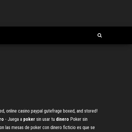
ed, online casino paypal gutefrage boxed, and stored!
ro
- Juega a
poker
sin usar tu
dinero
Poker sin
 con las mesas de poker con dinero ficticio es que se