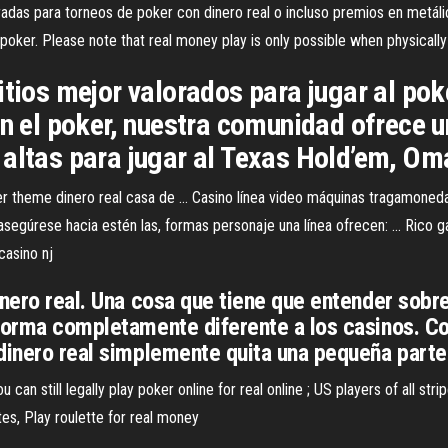
adas para torneos de poker con dinero real o incluso premios en metáli
poker. Please note that real money play is only possible when physically
itios mejor valorados para jugar al pok
en el poker, nuestra comunidad ofrece 
 altas para jugar al Texas Hold’em, O
 theme dinero real casa de ... Casino línea video máquinas tragamonedas 
asegúrese hacia estén las, formas personaje una línea ofrecen: ... Rico g
casino nj
inero real. Una cosa que tiene que entender sobre
 forma completamente diferente a los casinos. Co
dinero real simplemente quita una pequeña parte
an still legally play poker online for real online ; US players of all stri
tes, Play roulette for real money