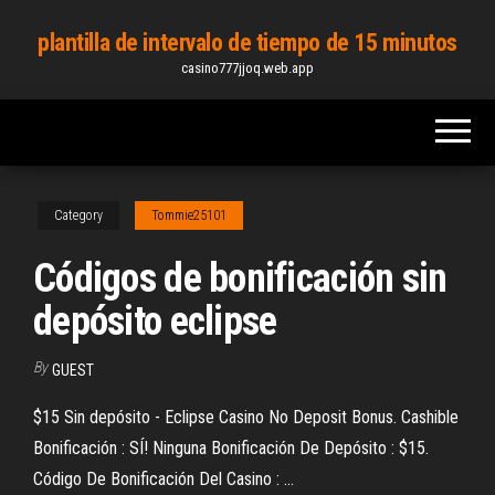
Skip
plantilla de intervalo de tiempo de 15 minutos
to
casino777jjoq.web.app
the
content
Category
Tommie25101
Códigos de bonificación sin
depósito eclipse
By
GUEST
$15 Sin depósito - Eclipse Casino No Deposit Bonus. Cashible
Bonificación : SÍ! Ninguna Bonificación De Depósito : $15.
Código De Bonificación Del Casino : ...