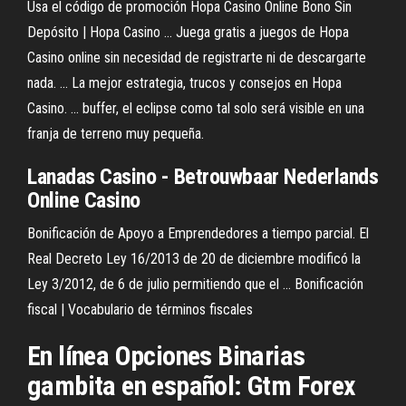
Usa el código de promoción Hopa Casino Online Bono Sin
Depósito | Hopa Casino ... Juega gratis a juegos de Hopa
Casino online sin necesidad de registrarte ni de descargarte
nada. ... La mejor estrategia, trucos y consejos en Hopa
Casino. ... buffer, el eclipse como tal solo será visible en una
franja de terreno muy pequeña.
Lanadas Casino - Betrouwbaar Nederlands
Online Casino
Bonificación de Apoyo a Emprendedores a tiempo parcial. El
Real Decreto Ley 16/2013 de 20 de diciembre modificó la
Ley 3/2012, de 6 de julio permitiendo que el ... Bonificación
fiscal | Vocabulario de términos fiscales
En línea Opciones Binarias
gambita en español: Gtm Forex