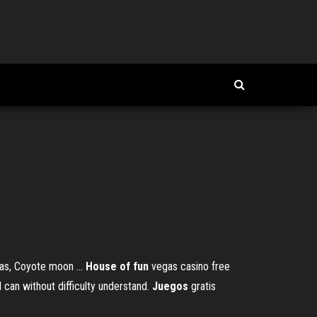
gas, Coyote moon ...
House
of
fun
vegas casino free
ll can without difficulty understand.
Juegos
gratis