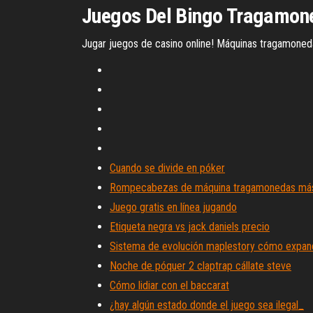
Juegos
Del Bingo
Tragamon
Jugar juegos de casino online! Máquinas tragamonedas
Cuando se divide en póker
Rompecabezas de máquina tragamonedas más
Juego gratis en línea jugando
Etiqueta negra vs jack daniels precio
Sistema de evolución maplestory cómo expandi
Noche de póquer 2 claptrap cállate steve
Cómo lidiar con el baccarat
¿hay algún estado donde el juego sea ilegal_