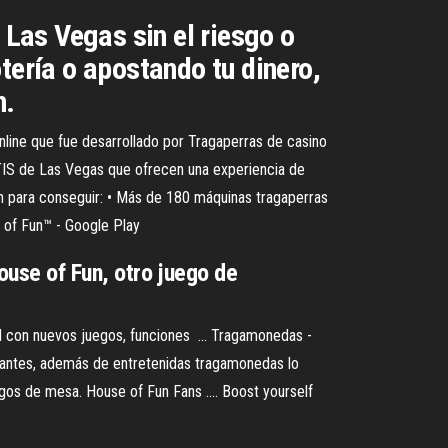
Las Vegas sin el riesgo o
tería o apostando tu dinero,
n.
online que fue desarrollado por Tragaperras de casino
 de Las Vegas que ofrecen una experiencia de
un para conseguir: • Más de 180 máquinas tragaperras
of Fun™️ - Google Play
ouse of Fun, otro juego de
 con nuevos juegos, funciones ... Tragamonedas -
illantes, además de entretenidas tragamonedas lo
egos de mesa. House of Fun Fans .... Boost yourself